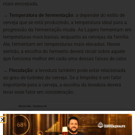
mais encorpada.
→ Temperatura de fermentação
: a depender do estilo de
cerveja que se está produzindo, a temperatura ideal para a
progressão da fermentação muda. As Lagers fermentam em
temperaturas mais baixas, enquanto as cervejas da família
Ale, fermentam em temperaturas mais elevadas. Nesse
sentido, a escolha do fermento deverá recair sobre aquele
que funciona melhor em cada uma dessas faixas de calor.
→ Floculação
: a levedura também pode estar relacionada
ao grau de turbidez da cerveja. Se a limpidez é um fator
importante para a cerveja, a escolha da levedura deverá
levar esse fator em consideração.