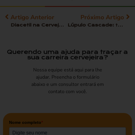
Artigo Anterior
Próximo Artigo
Diacetil na Cerveja:
tudo sobre o sabor aman
Lúpulo Cascade:
tudo sobre o queridinho lúpulo norte americano
Querendo uma ajuda para traçar a
sua carreira cervejeira?
Nossa equipe está aqui para lhe
ajudar. Preencha o formulário
abaixo e um consultor entrará em
contato com você.
Nome completo
*