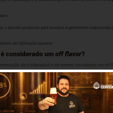
ica
e
, o diacetil produzido pela levedura é geralmente reabsorvido p
efeito de fabricação aparece.
ja é considerado um
off flavor
?
fermentação, ele é indesejável e até mesmo considerado um
off f
ado – leia-se, artificialmente acrescentado – como um agente a
nunciado, um amanteigado artificial, que pode lembrar também 
iacetil são os de lácteos, principalmente os de manteiga, mas t
rados na pipoca de micro-ondas, temperos em pó do macarrão in