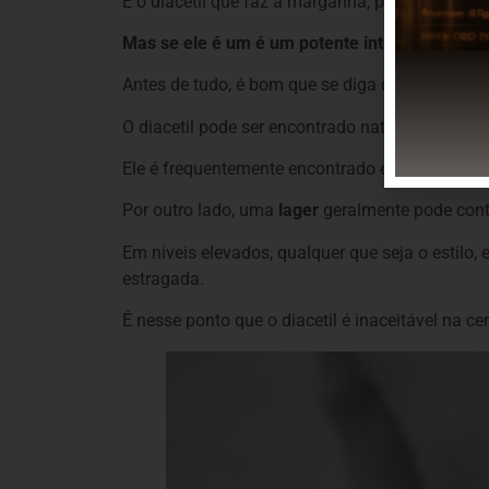
É o diacetil que faz a margarina, por exemplo, 
Mas se ele é um é um potente intensificador d
Antes de tudo, é bom que se diga que nem sempr
O diacetil pode ser encontrado naturalmente em
Ele é frequentemente encontrado em
ales e sto
Por outro lado, uma
lager
geralmente pode cont
Em níveis elevados, qualquer que seja o estilo,
estragada.
É nesse ponto que o diacetil é inaceitável na cer