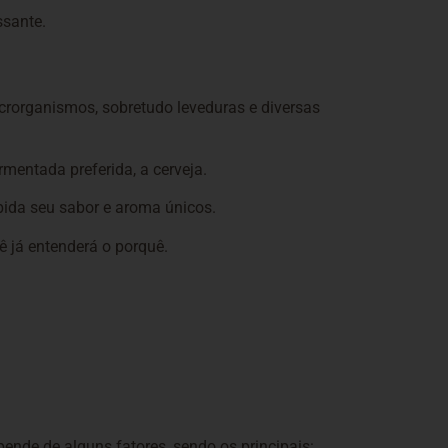
ssante.
crorganismos, sobretudo leveduras e diversas
mentada preferida, a cerveja.
bida seu sabor e aroma únicos.
ê já entenderá o porquê.
nde de alguns fatores, sendo os principais: