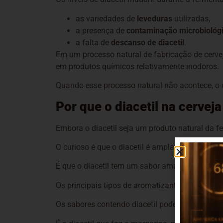
as variedades de
leveduras
utilizadas,
a presença de
contaminação microbiológ
a falta de
descanso de diacetil
.
Em um processo natural de fabricação de cerveja
em produtos químicos relativamente inodoros.
Quando esse processo natural não acontece, o d
Por que o diacetil na cerve
Embora o diacetil seja um produto natural da 
O curioso é que o diacetil é amplamente utiliz
É que o diacetil tem um sabor amanteigado pro
Os principais tipos de aromatizantes que usam d
Os sabores contendo diacetil podem ser encont