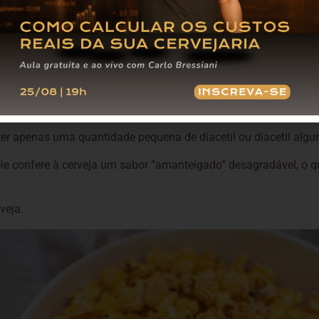
ter gosto de manteiga.
e sabor, porque o diacetil é considerado um
off flavor
na cerve
e o diacetil será um vilão da cerveja.
 algumas cervejas, principalmente em cervejas envelhecidas e 
uts
em pequenas concentrações.
er apenas uma quantidade pequena de diacetil ou diacetil algu
 ele confere à cerveja um sabor “amanteigado” desagradável, o 
veja.