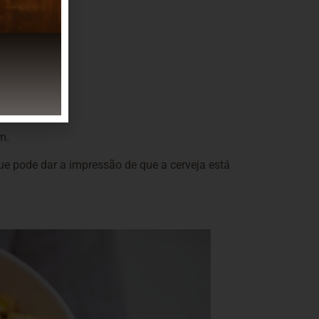
ja?
ácidas.
m.
que pode dar a impressão de que a cerveja está