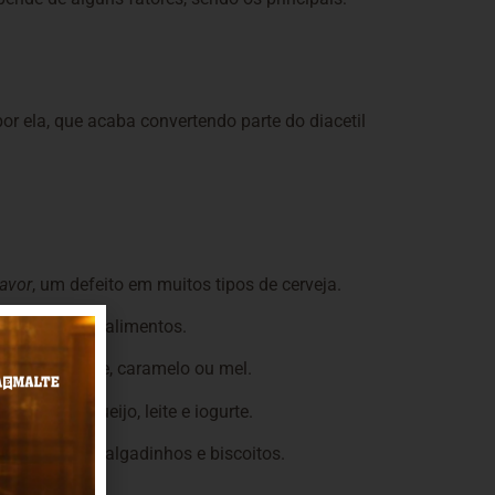
or ela, que acaba convertendo parte do diacetil
lavor
, um defeito em muitos tipos de cerveja.
romatizante de alimentos.
creme de leite, caramelo ou mel.
ambém de queijo, leite e iogurte.
stantâneo, salgadinhos e biscoitos.