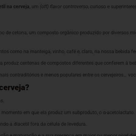
etil na cerveja
, um
(off) flavor
controverso, curioso e superintere
ipo de cetona, um composto orgânico produzido por diversos mi
tos como na manteiga, vinho, café e, claro, na nossa bebida fer
ela produz centenas de compostos diferentes que conferem à be
mais contraditórios e menos populares entre os cervejeiros… voc
cerveja?
as.
, momento em que ela produz um subproduto, o α-acetolactato.
ndo a diacetil fora da célula de levedura.
ação e maturação e a sua presença em maior ou menor nível depe