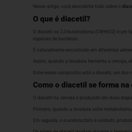
Nesse artigo, você descobrirá tudo sobre o
diac
O que é diacetil?
O diacetil ou 2,3-butanodiona (C4H6O2) é um t
espécies de bactérias.
É naturalmente encontrado em diferentes alimen
Assim, quando a levedura fermenta a cerveja, 
Entre esses compostos está o diacetil, um dos 
Como o diacetil se forma na 
O diacetil na cerveja é produzido em duas etap
Primeiro, quando a levedura sofre metabolismo
Em seguida, o α-acetolactato é oxidado, produzi
Os níveis de diacetil mudam durante a ferment