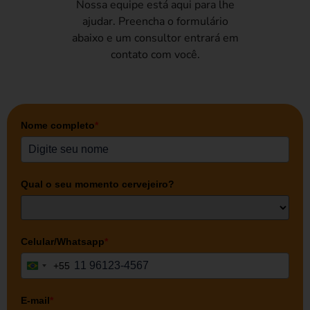
Nossa equipe está aqui para lhe
ajudar. Preencha o formulário
abaixo e um consultor entrará em
contato com você.
Nome completo
*
Qual o seu momento cervejeiro?
Celular/Whatsapp
*
+55
Brazil +55
E-mail
*