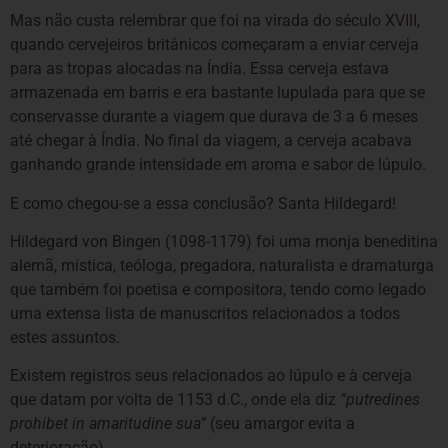
Mas não custa relembrar que foi na virada do século XVIII,
quando cervejeiros britânicos começaram a enviar cerveja
para as tropas alocadas na Índia. Essa cerveja estava
armazenada em barris e era bastante lupulada para que se
conservasse durante a viagem que durava de 3 a 6 meses
até chegar à Índia. No final da viagem, a cerveja acabava
ganhando grande intensidade em aroma e sabor de lúpulo.
E como chegou-se a essa conclusão? Santa Hildegard!
Hildegard von Bingen (1098-1179) foi uma monja beneditina
alemã, mística, teóloga, pregadora, naturalista e dramaturga
que também foi poetisa e compositora, tendo como legado
uma extensa lista de manuscritos relacionados a todos
estes assuntos.
Existem registros seus relacionados ao lúpulo e à cerveja
que datam por volta de 1153 d.C., onde ela diz
“putredines
prohibet in amaritudine sua”
(seu amargor evita a
deterioração).