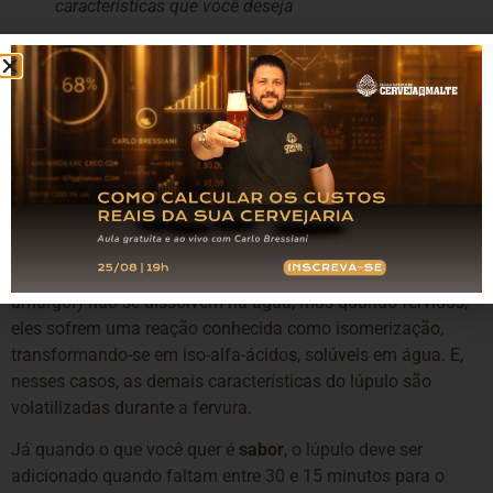
características que você deseja
Regra de ouro no uso do lúpulo
Mas além dos tipos e características, existe uma regrinha de
ouro:
quanto mais tempo o lúpulo fica na fervura, mais
amargor ele agrega.
Adiciona-se no início da fervura (é normalmente
acrescentado quando faltam uns 60 minutos ou um pouco
mais para o final dessa etapa). Isso ocorre porque em
estado natural, os alfa-ácidos do lúpulo (responsáveis pelo
amargor) não se dissolvem na água, mas quando fervidos,
eles sofrem uma reação conhecida como isomerização,
transformando-se em iso-alfa-ácidos, solúveis em água. E,
nesses casos, as demais características do lúpulo são
volatilizadas durante a fervura.
Já quando o que você quer é
sabor
, o lúpulo deve ser
adicionado quando faltam entre 30 e 15 minutos para o