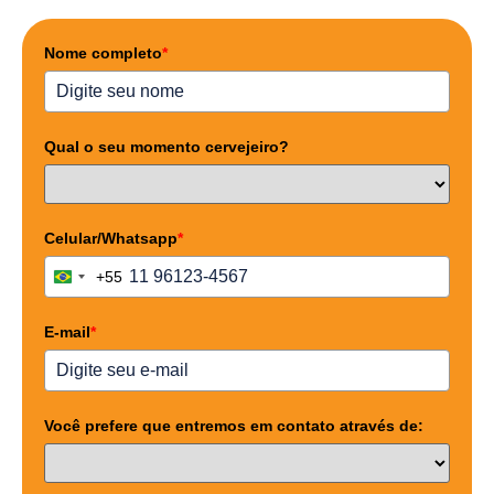
Nome completo
*
Qual o seu momento cervejeiro?
Celular/Whatsapp
*
+55
Brazil +55
E-mail
*
Você prefere que entremos em contato através de: