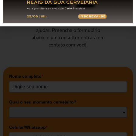
Querendo uma ajuda para traçar a
sua carreira cervejeira?
Nossa equipe está aqui para lhe
ajudar. Preencha o formulário
abaixo e um consultor entrará em
contato com você.
Nome completo
*
Qual o seu momento cervejeiro?
Celular/Whatsapp
*