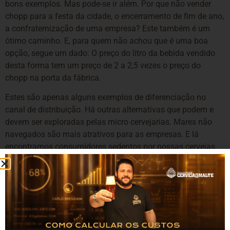
bons exemplos. Mas pode-se ir além. Por que não vender
chopp para a festa da cidade, o encerramento de fim de ano,
a confraternização de uma empresa? Este também é um
ótimo caminho. E, para quem não achou que é uma boa
opção, segue um dado: O preço do litro da bebida vendido
desta forma tem um preço de 2 a 2,5 vezes o preço do
chopp na porta da fábrica.
Estes são apenas alguns exemplos de diferenciação no
canal de distribuição. Há outras alternativas que podem e
devem ser exploradas pelas micro cervejarias. Mares não
navegados são mais atrativos para as empresas. E lá
encontramos consumidores sedentos por nossas cervejas.
Artigo Anterior
Próximo Artigo
5 APLICATIVOS GRATUITOS QUE AJUDAM A ESCOLHER SUA PRÓXIMA CERVEJA
Edições especiais de cerveja para comemorar e saciar fãs