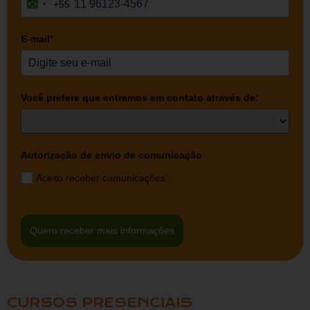
+55
Brazil +55
E-mail
*
Você prefere que entremos em contato através de:
Autorização de envio de comunicação
Aceito receber comunicações
*
Quero receber mais informações
CURSOS PRESENCIAIS