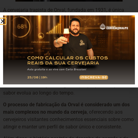
A cervejaria trapista de Orval, fundada em 1931, é única
entre as cervejarias belgas por produzir apenas um tipo de
cerveja para venda comercial.
Esta abordagem singular faz de Orval um destino
obrigatório para cervejeiros interessados em perfeição e
consistência.
A cerveja Orval é conhecida por sua complexidade e
dificuldade de replicação, utilizando uma técnica de dry-
hopping incomum para cervejas trapistas e adicionando a
levedura Brettanomyces na garrafa, o que permite que o
sabor evolua ao longo do tempo.
O processo de fabricação da Orval é considerado um dos
mais complexos no mundo da cerveja
, oferecendo aos
cervejeiros visitantes conhecimentos essenciais sobre como
atingir e manter um perfil de sabor único e consistente.