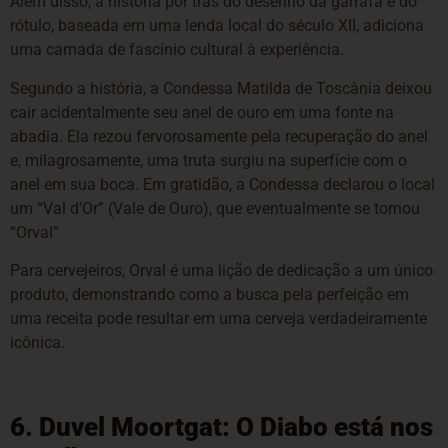
Além disso, a história por trás do desenho da garrafa e do
rótulo, baseada em uma lenda local do século XII, adiciona
uma camada de fascínio cultural à experiência.
Segundo a história, a Condessa Matilda de Toscânia deixou
cair acidentalmente seu anel de ouro em uma fonte na
abadia. Ela rezou fervorosamente pela recuperação do anel
e, milagrosamente, uma truta surgiu na superfície com o
anel em sua boca. Em gratidão, a Condessa declarou o local
um “Val d’Or” (Vale de Ouro), que eventualmente se tornou
“Orval”
Para cervejeiros, Orval é uma lição de dedicação a um único
produto, demonstrando como a busca pela perfeição em
uma receita pode resultar em uma cerveja verdadeiramente
icônica.
6. Duvel Moortgat: O Diabo está nos