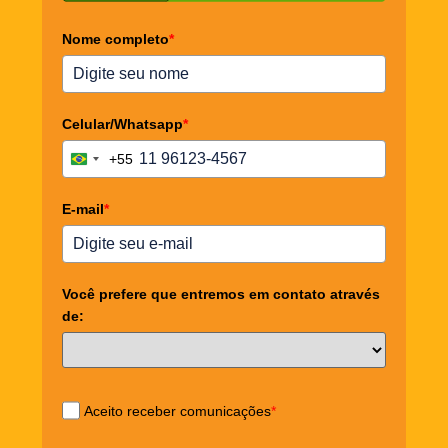
Nome completo
*
Celular/Whatsapp
*
+55
Brazil +55
E-mail
*
Você prefere que entremos em contato através
de:
Aceito receber comunicações
*