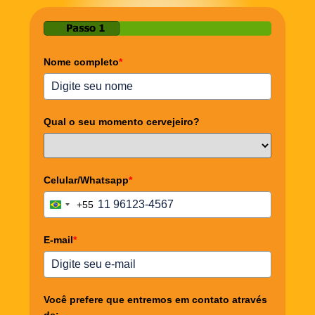
Nome completo
*
Qual o seu momento cervejeiro?
Celular/Whatsapp
*
+55
Brazil +55
E-mail
*
Você prefere que entremos em contato através
de: