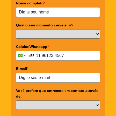
Nome completo
*
Qual o seu momento cervejeiro?
Celular/Whatsapp
*
+55
Brazil +55
E-mail
*
Você prefere que entremos em contato através
de: