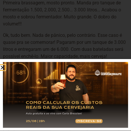
Primeira brassagem, mosto pronto. Manda pro tanque de
fermentação 1.500, 2.000, 2.500… 3.000 litros… Acabou o
mosto e sobrou fermentador. Muito grande. O dobro do
volume!!!
Ok, tudo bem. Nada de pânico, pelo contrário. Esse caso é
quase pra se comemorar! Pagaram por um tanque de 3.000
litros e entregaram um de 6.000. Com duas bateladas será
possível enchê-lo. Maior capacidade, mais cerveja!
Mas isso não estava nos planos…. Tiveram que adaptar
todas as receitas, redimensionar tudo e refazer todo o
planejamento de produção/escoamento!
Nesse caso, apesar do tempo (e, consequentemente,
dinheiro) perdido, o ocorrido foi para melhor. A fábrica deu
um salto de produção e encontrou caminhos para um fácil
escoamento da sua produção. Pularam alguns meses (ou
anos) de evolução natural, sem querer.