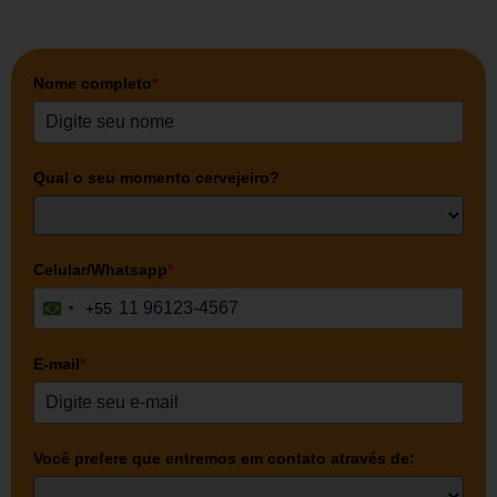
Nome completo
*
Qual o seu momento cervejeiro?
Celular/Whatsapp
*
+55
Brazil +55
E-mail
*
Você prefere que entremos em contato através de: