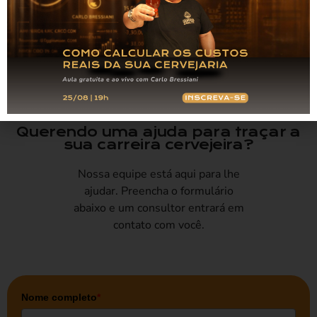
investimentos.
Artigo Anterior
Próximo Artigo
Não basta a uma cerveja ser boa, ela tem que parecer boa
HOMEBREWER, você sabe o que significa essa palavra?
Querendo uma ajuda para traçar a
sua carreira cervejeira?
Nossa equipe está aqui para lhe
ajudar. Preencha o formulário
abaixo e um consultor entrará em
contato com você.
Nome completo
*