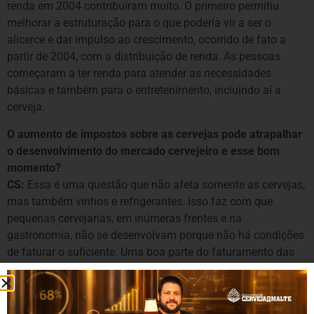
renda em 2004 contribuíram muito. O primeiro permitiu
melhorar a estruturação para o que poderia vir a ser o
alicerce e dar impulso ao crescimento, ocorrido de fato a
partir de 2004, com a distribuição de renda. As pessoas
começaram a ter renda para atender as necessidades
básicas e também para o entretenimento, incluindo aí a
cerveja.
O aumento de impostos sobre as cervejas pode atrapalhar
o desenvolvimento do mercado cervejeiro e esse bom
momento?
CS:
Essa é uma questão que não afeta somente as cervejas,
mas também vinhos e refrigerantes. Isso faz com que
pequenas cervejarias, em inúmeras frentes e na
gastronomia, não se desenvolvam porque não há condições
de faturar o suficiente. Uma boa parte do faturamento das
empresas vai para o pagamento dos insumos e outra,
enorme, para o governo através dos impostos. Apenas uma
pequena parte fica para reserva, novidades e novos