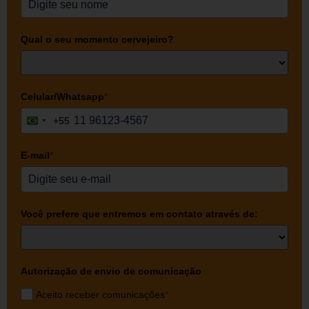
Qual o seu momento cervejeiro?
Celular/Whatsapp
*
+55
Brazil +55
E-mail
*
Você prefere que entremos em contato através de:
Autorização de envio de comunicação
Aceito receber comunicações
*